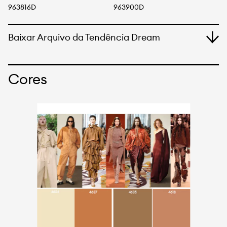
963816D
963900D
9
Baixar Arquivo da Tendência Dream
Cores