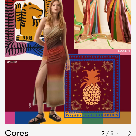
Cores
2
/ 5