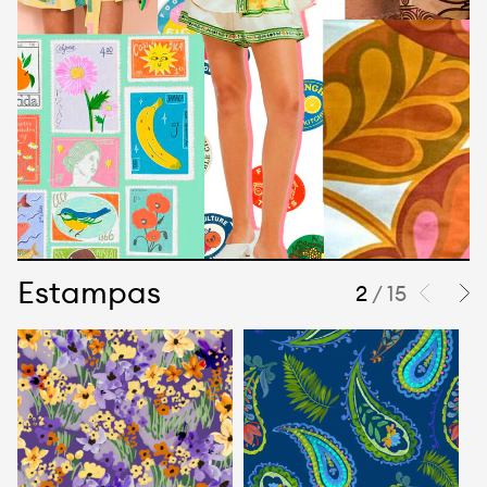
Estampas
2
/ 15