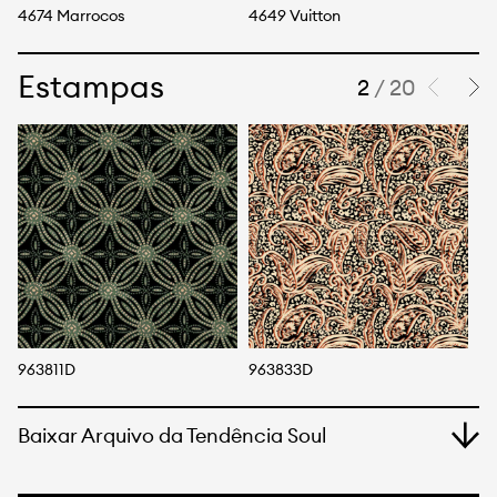
4674 Marrocos
4649 Vuitton
46
Estampas
2
/ 20
963811D
963833D
9
Baixar Arquivo da Tendência Soul