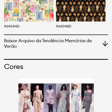
964044D
964048D
9
Baixar Arquivo da Tendência Memórias de
Verão
Cores