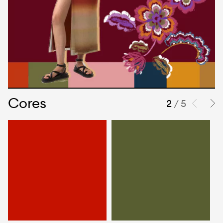
Cores
2
/ 5