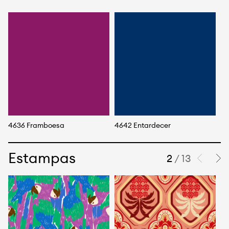
4636 Framboesa
4642 Entardecer
46
Estampas
2
/ 13