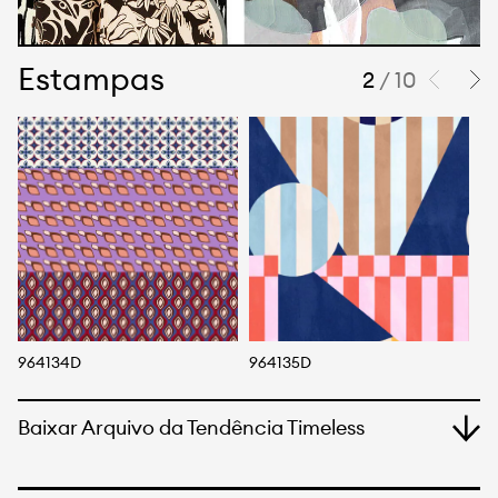
Estampas
2
/ 10
964134D
964135D
96
Baixar Arquivo da Tendência Timeless