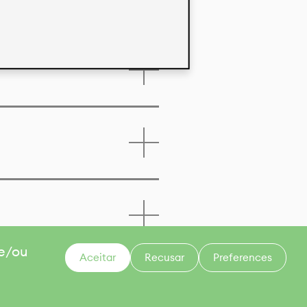
 e/ou
Aceitar
Recusar
Preferences