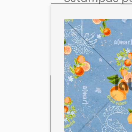
colaboração
aos seus co
linha de pr
mercados. 
ecológicos 
acabados em
digital.