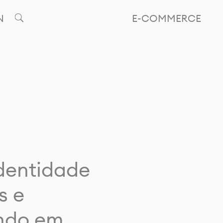
N
E-COMMERCE
identidade
s e
ando em