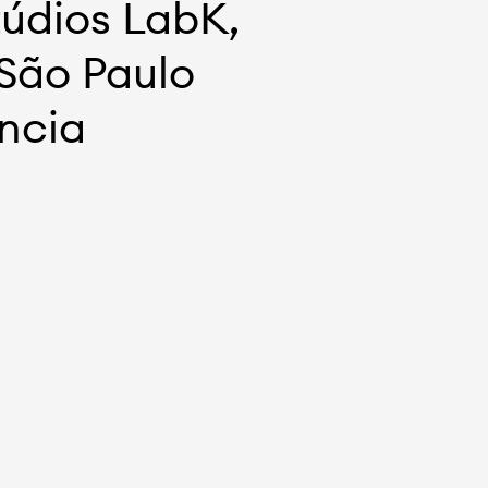
túdios LabK,
 São Paulo
ência