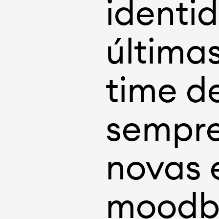
identid
última
time d
sempre
novas 
moodbo