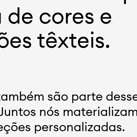
a de cores e
es têxteis.
 também são parte dess
Juntos nós materializam
eções personalizadas.