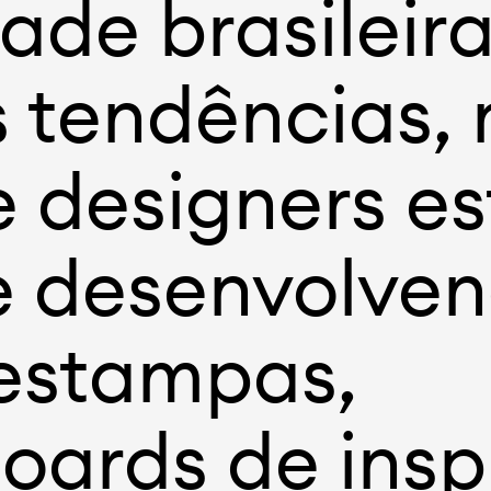
ade brasileira
s tendências,
e designers es
 desenvolve
estampas,
ards de insp