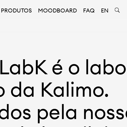
PRODUTOS
MOODBOARD
FAQ
EN
 LabK é o labo
o da Kalimo.
ados pela nos