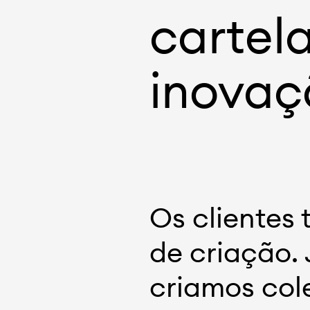
cartel
inovaçõ
Os clientes
de criação. 
criamos col