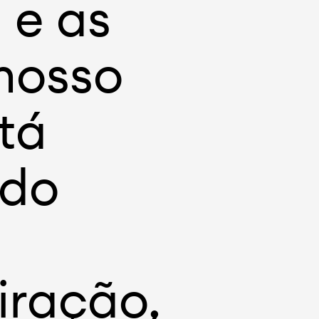
 e as
 nosso
tá
ndo
iração,