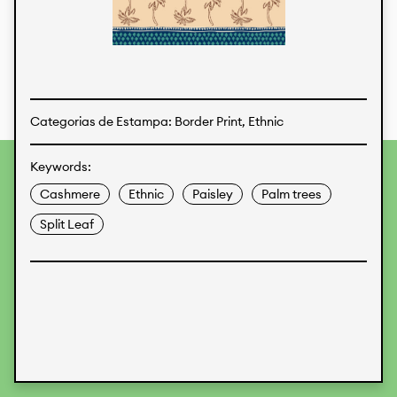
Estampas
Tecidos
Categorias de Estampa: Border Print, Ethnic
Keywords:
Para fornecer as melhores experiências, usamos
tecnologias como cookies para armazenar e/ou acessar
Cashmere
Ethnic
Paisley
Palm trees
informações do dispositivo. O consentimento para essas
tecnologias nos permitirá processar dados como
Split Leaf
comportamento de navegação ou IDs exclusivos neste site.
Não consentir ou retirar o consentimento pode afetar
negativamente certos recursos e funções.
Aceitar
Recusar
Preferences
Proteção de Dados
Informações legais
KALIMO
CONTATO