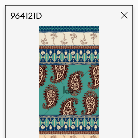
STUDIO LABK
E-COMMERCE
964121D
Produtos
Temos orgulho de expressar nossa identidade
brasileira por meio de nossos tecidos e estampas
personalizadas, trabalhando em colaboração
com nossos clientes e dando vida aos seus
conceitos e criações. Nossa extensa linha de
produtos tem opções para diferentes mercados.
Oferecemos também tecidos ecológicos e
tecnológicos que podem ser acabados em
qualquer cor sólida ou impressão digital.
Cores