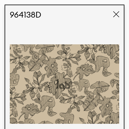
STUDIO LABK
E-COMMERCE
964138D
Produtos
Temos orgulho de expressar nossa identidade
brasileira por meio de nossos tecidos e estampas
personalizadas, trabalhando em colaboração
com nossos clientes e dando vida aos seus
conceitos e criações. Nossa extensa linha de
produtos tem opções para diferentes mercados.
Oferecemos também tecidos ecológicos e
tecnológicos que podem ser acabados em
qualquer cor sólida ou impressão digital.
Cores