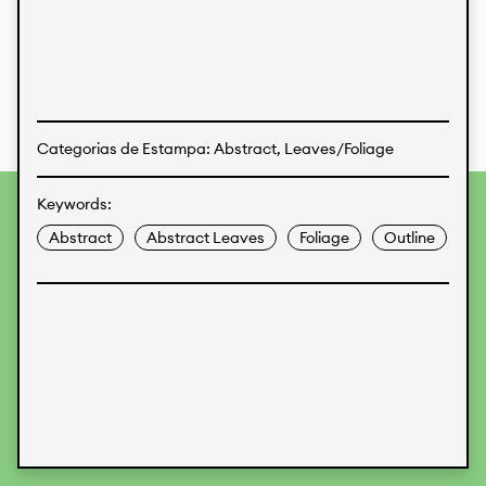
Estampas
Tecidos
Categorias de Estampa: Abstract, Leaves/Foliage
Keywords:
Para fornecer as melhores experiências, usamos
tecnologias como cookies para armazenar e/ou acessar
Abstract
Abstract Leaves
Foliage
Outline
informações do dispositivo. O consentimento para essas
tecnologias nos permitirá processar dados como
comportamento de navegação ou IDs exclusivos neste site.
Não consentir ou retirar o consentimento pode afetar
negativamente certos recursos e funções.
Aceitar
Recusar
Preferences
Proteção de Dados
Informações legais
KALIMO
CONTATO