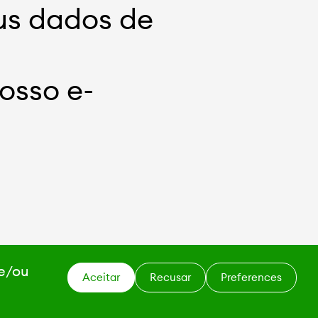
us dados de
osso e-
 e/ou
Aceitar
Recusar
Preferences