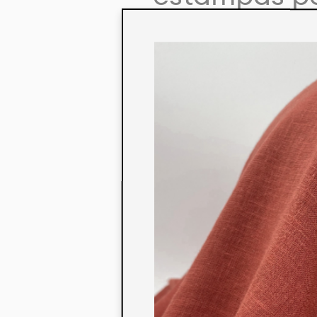
colaboração
aos seus co
linha de pr
mercados. 
ecológicos 
acabados em
digital.