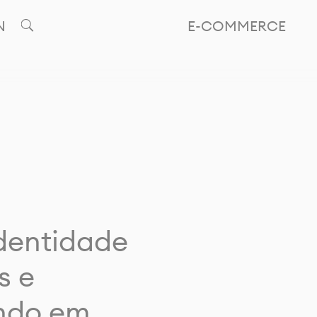
N
E-COMMERCE
identidade
s e
ando em