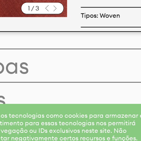
1
/
3
Tipos: Woven
Baixar ficha técnic
pas
s
amos tecnologias como cookies para armazenar
timento para essas tecnologias nos permitirá
gação ou IDs exclusivos neste site. Não
etar negativamente certos recursos e funções.