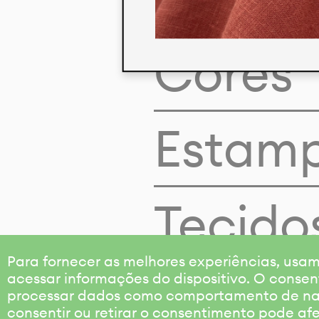
Cores
Estam
Tecido
Para fornecer as melhores experiências, us
acessar informações do dispositivo. O consen
processar dados como comportamento de nave
consentir ou retirar o consentimento pode af