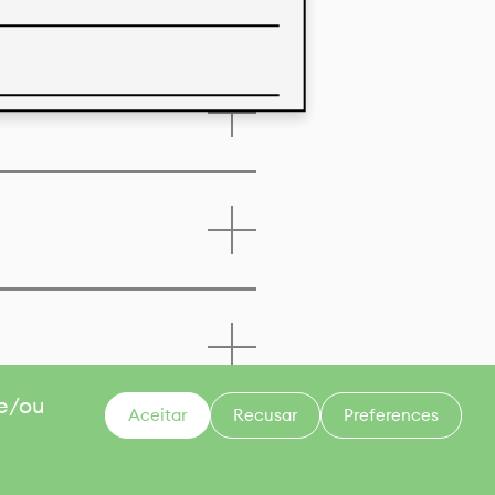
a deste produto
 e/ou
Aceitar
Recusar
Preferences