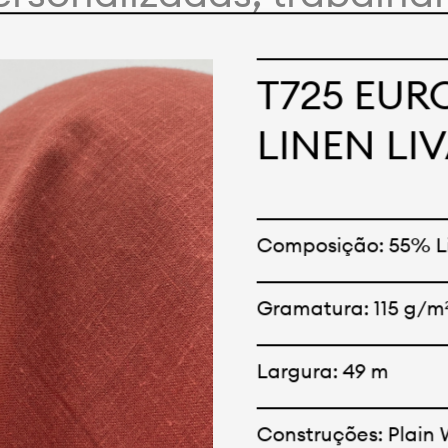
 com nossos clientes e
nceitos e criações. Nos
T725 EUR
odutos tem opções para 
LINEN LI
Oferecemos também tec
e tecnológicos que pod
Composição: 55% L
 qualquer cor sólida o
Gramatura: 115 g/m
Largura: 49 m
Construções: Plain