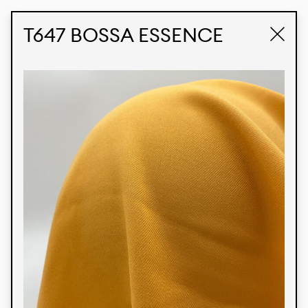
STUDIO LABK
E-COMMERCE
T647 BOSSA ESSENCE
Produtos
Temos orgulho de expressar nossa identidade
brasileira por meio de nossos tecidos e estampas
personalizadas, trabalhando em colaboração
com nossos clientes e dando vida aos seus
conceitos e criações. Nossa extensa linha de
produtos tem opções para diferentes mercados.
Oferecemos também tecidos ecológicos e
tecnológicos que podem ser acabados em
qualquer cor sólida ou impressão digital.
Cores