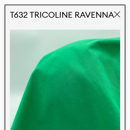
STUDIO LABK
E-COMMERCE
T632 TRICOLINE RAVENNA
Produtos
Temos orgulho de expressar nossa identidade
brasileira por meio de nossos tecidos e estampas
personalizadas, trabalhando em colaboração
com nossos clientes e dando vida aos seus
conceitos e criações. Nossa extensa linha de
produtos tem opções para diferentes mercados.
Oferecemos também tecidos ecológicos e
tecnológicos que podem ser acabados em
qualquer cor sólida ou impressão digital.
Cores