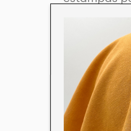
colaboração
aos seus co
linha de pr
mercados. 
ecológicos 
acabados em
digital.