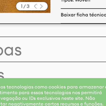
1
/
3
Baixar ficha técnic
pas
s
amos tecnologias como cookies para armazenar
timento para essas tecnologias nos permitirá
gação ou IDs exclusivos neste site. Não
etar negativamente certos recursos e funções.