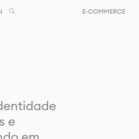
N
E-COMMERCE
identidade
s e
ando em