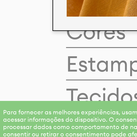
Cores
Estam
Tecido
Para fornecer as melhores experiências, us
acessar informações do dispositivo. O consen
processar dados como comportamento de nave
consentir ou retirar o consentimento pode af