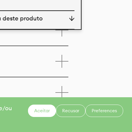
a deste produto
 e/ou
Aceitar
Recusar
Preferences