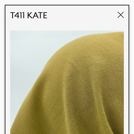
STUDIO LABK
E-COMMERCE
T411 KATE
Produtos
Temos orgulho de expressar nossa identidade
brasileira por meio de nossos tecidos e estampas
personalizadas, trabalhando em colaboração
com nossos clientes e dando vida aos seus
conceitos e criações. Nossa extensa linha de
produtos tem opções para diferentes mercados.
Oferecemos também tecidos ecológicos e
tecnológicos que podem ser acabados em
qualquer cor sólida ou impressão digital.
Cores