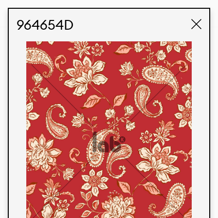
STUDIO LABK
E-COMMERCE
964654D
Produtos
Temos orgulho de expressar nossa identidade
brasileira por meio de nossos tecidos e estampas
personalizadas, trabalhando em colaboração
com nossos clientes e dando vida aos seus
conceitos e criações. Nossa extensa linha de
produtos tem opções para diferentes mercados.
Oferecemos também tecidos ecológicos e
tecnológicos que podem ser acabados em
qualquer cor sólida ou impressão digital.
Cores