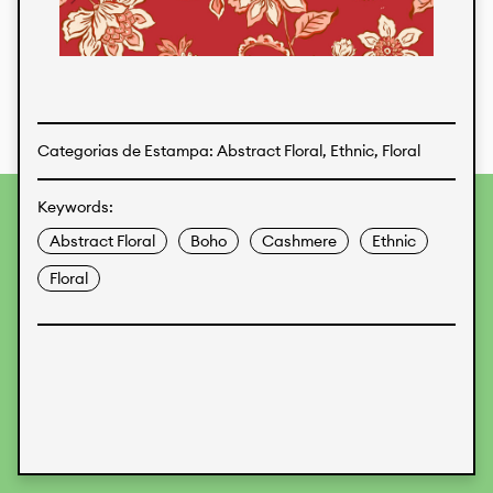
Estampas
Tecidos
Categorias de Estampa: Abstract Floral, Ethnic, Floral
Keywords:
Para fornecer as melhores experiências, usamos
tecnologias como cookies para armazenar e/ou acessar
Abstract Floral
Boho
Cashmere
Ethnic
informações do dispositivo. O consentimento para essas
tecnologias nos permitirá processar dados como
Floral
comportamento de navegação ou IDs exclusivos neste site.
Não consentir ou retirar o consentimento pode afetar
negativamente certos recursos e funções.
Aceitar
Recusar
Preferences
Proteção de Dados
Informações legais
KALIMO
CONTATO