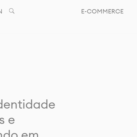
N
E-COMMERCE
identidade
s e
ando em