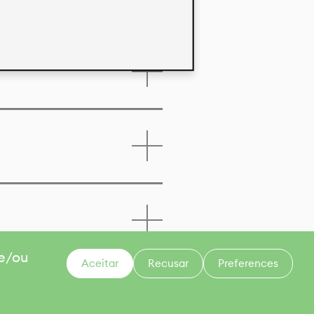
 e/ou
Aceitar
Recusar
Preferences