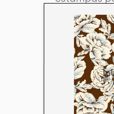
colaboração
aos seus co
linha de pr
mercados. 
ecológicos 
acabados em
digital.