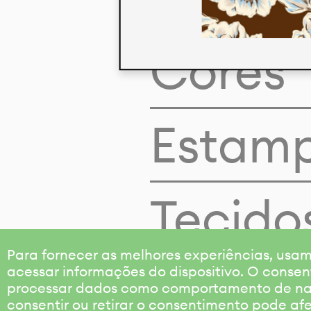
Cores
Estam
Tecido
Para fornecer as melhores experiências, us
acessar informações do dispositivo. O consen
processar dados como comportamento de nave
consentir ou retirar o consentimento pode af