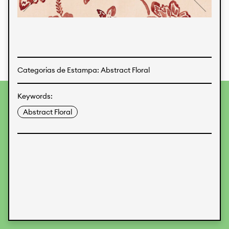
Estampas
Tecidos
Categorias de Estampa: Abstract Floral
Keywords:
Para fornecer as melhores experiências, usamos
tecnologias como cookies para armazenar e/ou acessar
Abstract Floral
informações do dispositivo. O consentimento para essas
tecnologias nos permitirá processar dados como
comportamento de navegação ou IDs exclusivos neste site.
Não consentir ou retirar o consentimento pode afetar
negativamente certos recursos e funções.
Aceitar
Recusar
Preferences
Proteção de Dados
Informações legais
KALIMO
CONTATO