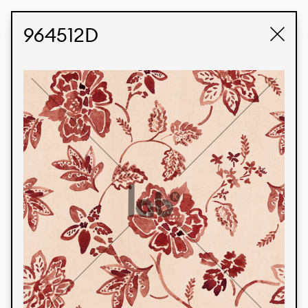
STUDIO LABK
E-COMMERCE
964512D
Produtos
Temos orgulho de expressar nossa identidade
brasileira por meio de nossos tecidos e estampas
personalizadas, trabalhando em colaboração
com nossos clientes e dando vida aos seus
conceitos e criações. Nossa extensa linha de
produtos tem opções para diferentes mercados.
Oferecemos também tecidos ecológicos e
tecnológicos que podem ser acabados em
qualquer cor sólida ou impressão digital.
Cores