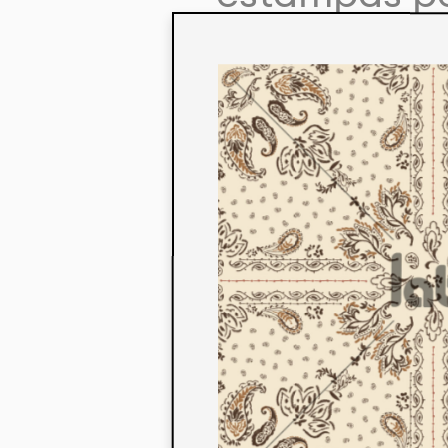
colaboração
aos seus co
linha de pr
mercados. 
ecológicos 
acabados em
digital.