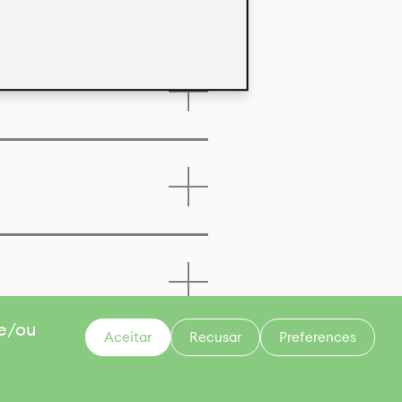
 e/ou
Aceitar
Recusar
Preferences