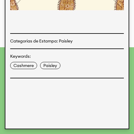
Estampas
Tecidos
Categorias de Estampa: Paisley
Keywords:
Para fornecer as melhores experiências, usamos
tecnologias como cookies para armazenar e/ou acessar
Cashmere
Paisley
informações do dispositivo. O consentimento para essas
tecnologias nos permitirá processar dados como
comportamento de navegação ou IDs exclusivos neste site.
Não consentir ou retirar o consentimento pode afetar
negativamente certos recursos e funções.
Aceitar
Recusar
Preferences
Proteção de Dados
Informações legais
KALIMO
CONTATO