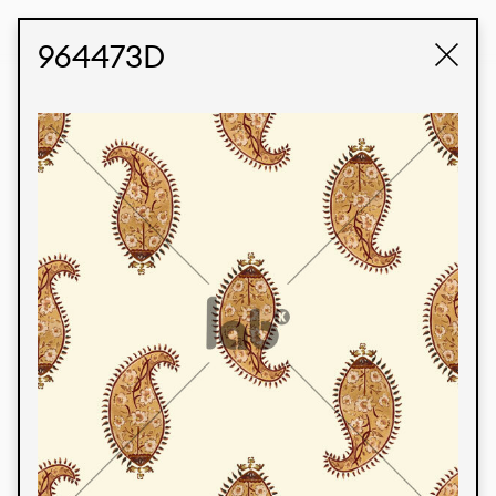
STUDIO LABK
E-COMMERCE
964473D
Produtos
Temos orgulho de expressar nossa identidade
brasileira por meio de nossos tecidos e estampas
personalizadas, trabalhando em colaboração
com nossos clientes e dando vida aos seus
conceitos e criações. Nossa extensa linha de
produtos tem opções para diferentes mercados.
Oferecemos também tecidos ecológicos e
tecnológicos que podem ser acabados em
qualquer cor sólida ou impressão digital.
Cores