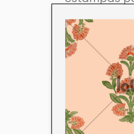
colaboração
aos seus co
linha de pr
mercados. 
ecológicos 
acabados em
digital.