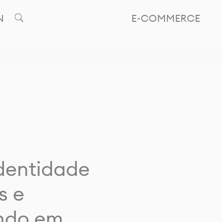
N
E-COMMERCE
identidade
s e
ando em