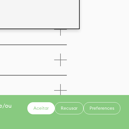
 e/ou
Aceitar
Recusar
Preferences