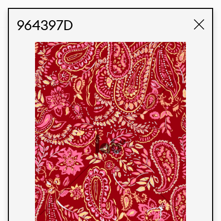
STUDIO LABK
E-COMMERCE
964397D
Produtos
Temos orgulho de expressar nossa identidade
brasileira por meio de nossos tecidos e estampas
personalizadas, trabalhando em colaboração
com nossos clientes e dando vida aos seus
conceitos e criações. Nossa extensa linha de
produtos tem opções para diferentes mercados.
Oferecemos também tecidos ecológicos e
tecnológicos que podem ser acabados em
qualquer cor sólida ou impressão digital.
Cores