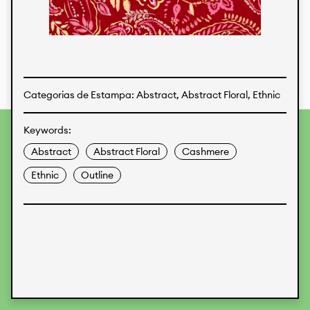
Estampas
Tecidos
Categorias de Estampa: Abstract, Abstract Floral, Ethnic
Keywords:
Para fornecer as melhores experiências, usamos
tecnologias como cookies para armazenar e/ou acessar
Abstract
Abstract Floral
Cashmere
informações do dispositivo. O consentimento para essas
tecnologias nos permitirá processar dados como
Ethnic
Outline
comportamento de navegação ou IDs exclusivos neste site.
Não consentir ou retirar o consentimento pode afetar
negativamente certos recursos e funções.
Aceitar
Recusar
Preferences
Proteção de Dados
Informações legais
KALIMO
CONTATO