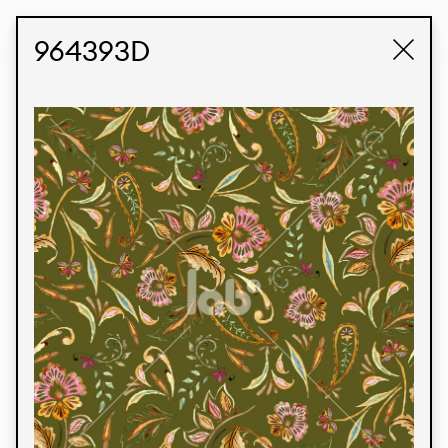
STUDIO LABK
E-COMMERCE
964393D
Produtos
Temos orgulho de expressar nossa identidade
brasileira por meio de nossos tecidos e estampas
personalizadas, trabalhando em colaboração
com nossos clientes e dando vida aos seus
conceitos e criações. Nossa extensa linha de
produtos tem opções para diferentes mercados.
Oferecemos também tecidos ecológicos e
tecnológicos que podem ser acabados em
qualquer cor sólida ou impressão digital.
Cores