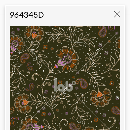
STUDIO LABK
E-COMMERCE
964345D
Produtos
Temos orgulho de expressar nossa identidade
brasileira por meio de nossos tecidos e estampas
personalizadas, trabalhando em colaboração
com nossos clientes e dando vida aos seus
conceitos e criações. Nossa extensa linha de
produtos tem opções para diferentes mercados.
Oferecemos também tecidos ecológicos e
tecnológicos que podem ser acabados em
qualquer cor sólida ou impressão digital.
Cores