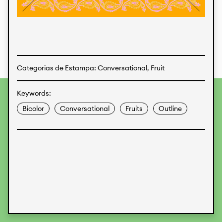
Estampas
Tecidos
Categorias de Estampa: Conversational, Fruit
Keywords:
Para fornecer as melhores experiências, usamos
tecnologias como cookies para armazenar e/ou acessar
Bicolor
Conversational
Fruits
Outline
informações do dispositivo. O consentimento para essas
tecnologias nos permitirá processar dados como
comportamento de navegação ou IDs exclusivos neste site.
Não consentir ou retirar o consentimento pode afetar
negativamente certos recursos e funções.
Aceitar
Recusar
Preferences
Proteção de Dados
Informações legais
KALIMO
CONTATO