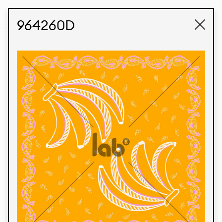
STUDIO LABK
E-COMMERCE
964260D
Produtos
Temos orgulho de expressar nossa identidade
brasileira por meio de nossos tecidos e estampas
personalizadas, trabalhando em colaboração
com nossos clientes e dando vida aos seus
conceitos e criações. Nossa extensa linha de
produtos tem opções para diferentes mercados.
Oferecemos também tecidos ecológicos e
tecnológicos que podem ser acabados em
qualquer cor sólida ou impressão digital.
Cores