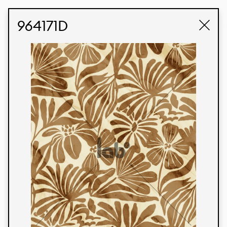
STUDIO LABK
E-COMMERCE
964171D
Produtos
Temos orgulho de expressar nossa identidade
brasileira por meio de nossos tecidos e estampas
personalizadas, trabalhando em colaboração
com nossos clientes e dando vida aos seus
conceitos e criações. Nossa extensa linha de
produtos tem opções para diferentes mercados.
Oferecemos também tecidos ecológicos e
tecnológicos que podem ser acabados em
qualquer cor sólida ou impressão digital.
Cores