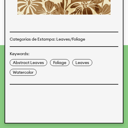
Estampas
Tecidos
Categorias de Estampa: Leaves/Foliage
Keywords:
Para fornecer as melhores experiências, usamos
tecnologias como cookies para armazenar e/ou acessar
Abstract Leaves
Foliage
Leaves
informações do dispositivo. O consentimento para essas
tecnologias nos permitirá processar dados como
Watercolor
comportamento de navegação ou IDs exclusivos neste site.
Não consentir ou retirar o consentimento pode afetar
negativamente certos recursos e funções.
Aceitar
Recusar
Preferences
Proteção de Dados
Informações legais
KALIMO
CONTATO