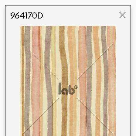
STUDIO LABK
E-COMMERCE
964170D
Produtos
Temos orgulho de expressar nossa identidade
brasileira por meio de nossos tecidos e estampas
personalizadas, trabalhando em colaboração
com nossos clientes e dando vida aos seus
conceitos e criações. Nossa extensa linha de
produtos tem opções para diferentes mercados.
Oferecemos também tecidos ecológicos e
tecnológicos que podem ser acabados em
qualquer cor sólida ou impressão digital.
Cores