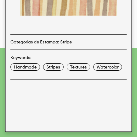
Estampas
Tecidos
Categorias de Estampa: Stripe
Keywords:
Para fornecer as melhores experiências, usamos
tecnologias como cookies para armazenar e/ou acessar
Handmade
Stripes
Textures
Watercolor
informações do dispositivo. O consentimento para essas
tecnologias nos permitirá processar dados como
comportamento de navegação ou IDs exclusivos neste site.
Não consentir ou retirar o consentimento pode afetar
negativamente certos recursos e funções.
Aceitar
Recusar
Preferences
Proteção de Dados
Informações legais
KALIMO
CONTATO