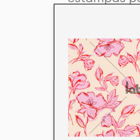
colaboração
aos seus co
linha de pr
mercados. 
ecológicos 
acabados em
digital.