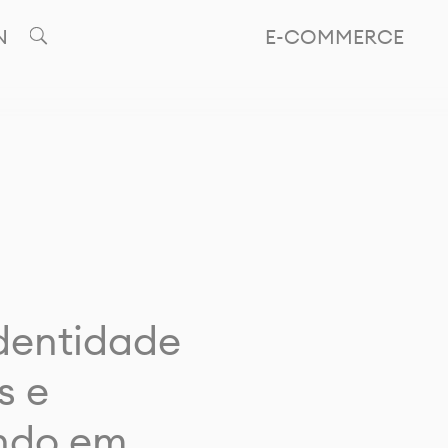
N
E-COMMERCE
identidade
s e
ando em