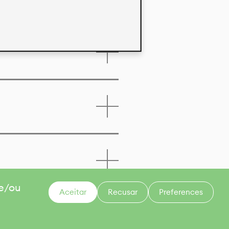
 e/ou
Aceitar
Recusar
Preferences