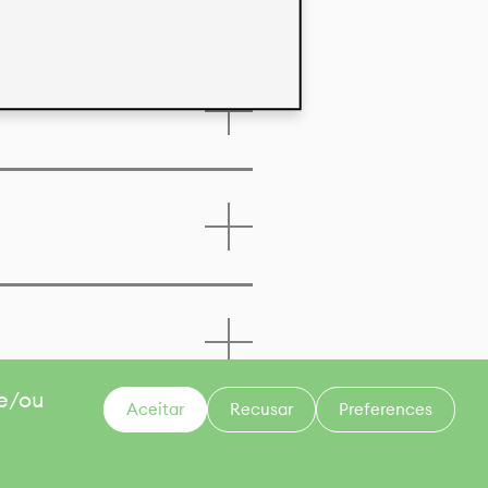
 e/ou
Aceitar
Recusar
Preferences