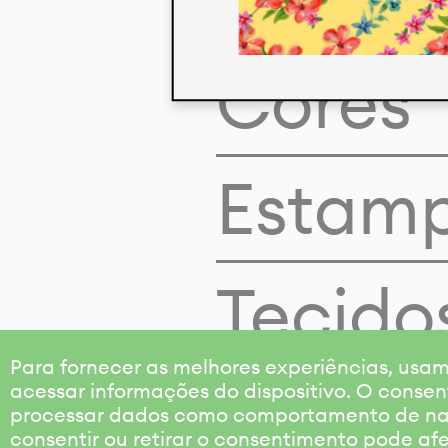
Cores
Estam
Tecido
Para fornecer as melhores experiências, us
acessar informações do dispositivo. O consen
processar dados como comportamento de nave
consentir ou retirar o consentimento pode af