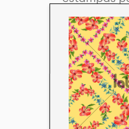
colaboração
aos seus co
linha de pr
mercados. 
ecológicos 
acabados em
digital.