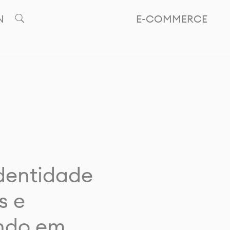
N
E-COMMERCE
identidade
s e
ando em