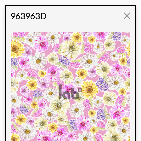
STUDIO LABK
E-COMMERCE
963963D
Produtos
Temos orgulho de expressar nossa identidade
brasileira por meio de nossos tecidos e estampas
personalizadas, trabalhando em colaboração
com nossos clientes e dando vida aos seus
conceitos e criações. Nossa extensa linha de
produtos tem opções para diferentes mercados.
Oferecemos também tecidos ecológicos e
tecnológicos que podem ser acabados em
qualquer cor sólida ou impressão digital.
Cores