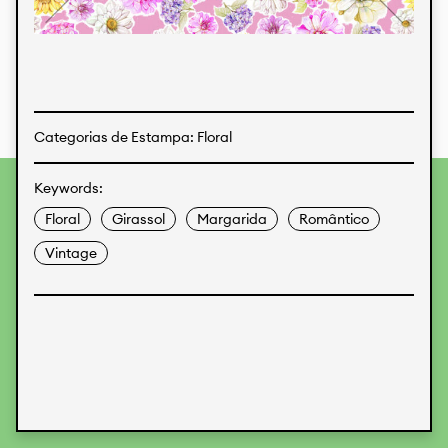
Estampas
Tecidos
Categorias de Estampa: Floral
Keywords:
Para fornecer as melhores experiências, usamos
tecnologias como cookies para armazenar e/ou acessar
Floral
Girassol
Margarida
Romântico
informações do dispositivo. O consentimento para essas
tecnologias nos permitirá processar dados como
Vintage
comportamento de navegação ou IDs exclusivos neste site.
Não consentir ou retirar o consentimento pode afetar
negativamente certos recursos e funções.
Aceitar
Recusar
Preferences
Proteção de Dados
Informações legais
KALIMO
CONTATO