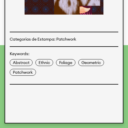
Estampas
Tecidos
Categorias de Estampa: Patchwork
Keywords:
Para fornecer as melhores experiências, usamos
tecnologias como cookies para armazenar e/ou acessar
Abstract
Ethnic
Foliage
Geometric
informações do dispositivo. O consentimento para essas
tecnologias nos permitirá processar dados como
Patchwork
comportamento de navegação ou IDs exclusivos neste site.
Não consentir ou retirar o consentimento pode afetar
negativamente certos recursos e funções.
Aceitar
Recusar
Preferences
Proteção de Dados
Informações legais
KALIMO
CONTATO