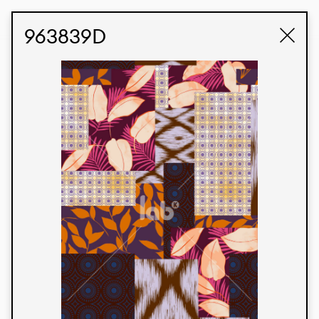
STUDIO LABK
E-COMMERCE
963839D
Produtos
Temos orgulho de expressar nossa identidade
brasileira por meio de nossos tecidos e estampas
personalizadas, trabalhando em colaboração
com nossos clientes e dando vida aos seus
conceitos e criações. Nossa extensa linha de
produtos tem opções para diferentes mercados.
Oferecemos também tecidos ecológicos e
tecnológicos que podem ser acabados em
qualquer cor sólida ou impressão digital.
Cores