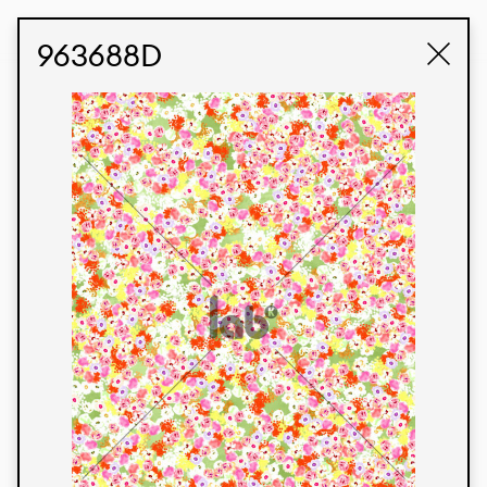
STUDIO LABK
E-COMMERCE
963688D
Produtos
Temos orgulho de expressar nossa identidade
brasileira por meio de nossos tecidos e estampas
personalizadas, trabalhando em colaboração
com nossos clientes e dando vida aos seus
conceitos e criações. Nossa extensa linha de
produtos tem opções para diferentes mercados.
Oferecemos também tecidos ecológicos e
tecnológicos que podem ser acabados em
qualquer cor sólida ou impressão digital.
Cores