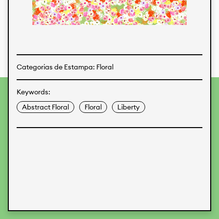
Estampas
Tecidos
Categorias de Estampa: Floral
Keywords:
Para fornecer as melhores experiências, usamos
tecnologias como cookies para armazenar e/ou acessar
Abstract Floral
Floral
Liberty
informações do dispositivo. O consentimento para essas
tecnologias nos permitirá processar dados como
comportamento de navegação ou IDs exclusivos neste site.
Não consentir ou retirar o consentimento pode afetar
negativamente certos recursos e funções.
Aceitar
Recusar
Preferences
Proteção de Dados
Informações legais
KALIMO
CONTATO