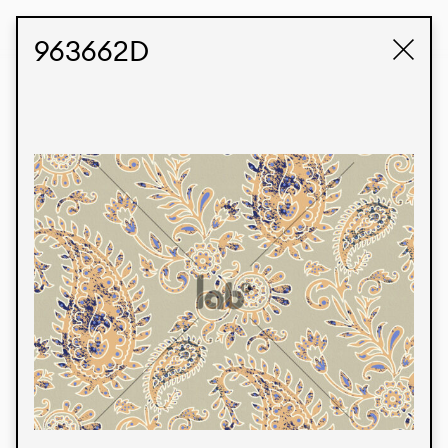
STUDIO LABK
E-COMMERCE
963662D
Produtos
Temos orgulho de expressar nossa identidade
brasileira por meio de nossos tecidos e estampas
personalizadas, trabalhando em colaboração
com nossos clientes e dando vida aos seus
conceitos e criações. Nossa extensa linha de
produtos tem opções para diferentes mercados.
Oferecemos também tecidos ecológicos e
tecnológicos que podem ser acabados em
qualquer cor sólida ou impressão digital.
Cores