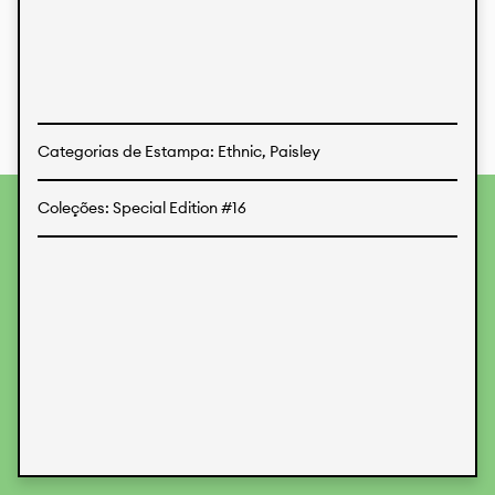
Estampas
Tecidos
Categorias de Estampa: Ethnic, Paisley
Coleções: Special Edition #16
Para fornecer as melhores experiências, usamos
tecnologias como cookies para armazenar e/ou acessar
informações do dispositivo. O consentimento para essas
tecnologias nos permitirá processar dados como
comportamento de navegação ou IDs exclusivos neste site.
Não consentir ou retirar o consentimento pode afetar
negativamente certos recursos e funções.
Aceitar
Recusar
Preferences
Proteção de Dados
Informações legais
KALIMO
CONTATO