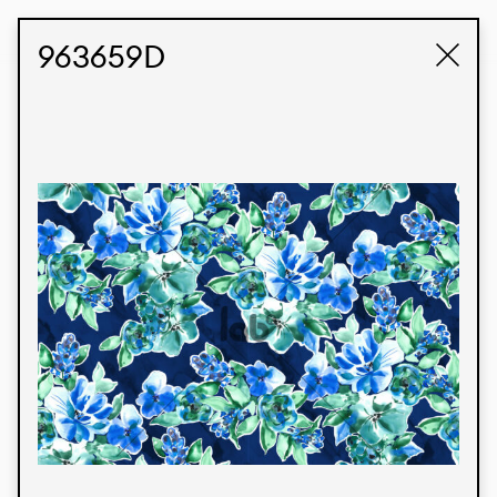
STUDIO LABK
E-COMMERCE
963659D
Produtos
Temos orgulho de expressar nossa identidade
brasileira por meio de nossos tecidos e estampas
personalizadas, trabalhando em colaboração
com nossos clientes e dando vida aos seus
conceitos e criações. Nossa extensa linha de
produtos tem opções para diferentes mercados.
Oferecemos também tecidos ecológicos e
tecnológicos que podem ser acabados em
qualquer cor sólida ou impressão digital.
Cores