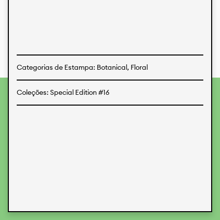
Estampas
Tecidos
Categorias de Estampa: Botanical, Floral
Coleções: Special Edition #16
Para fornecer as melhores experiências, usamos
tecnologias como cookies para armazenar e/ou acessar
informações do dispositivo. O consentimento para essas
tecnologias nos permitirá processar dados como
comportamento de navegação ou IDs exclusivos neste site.
Não consentir ou retirar o consentimento pode afetar
negativamente certos recursos e funções.
Aceitar
Recusar
Preferences
Proteção de Dados
Informações legais
KALIMO
CONTATO