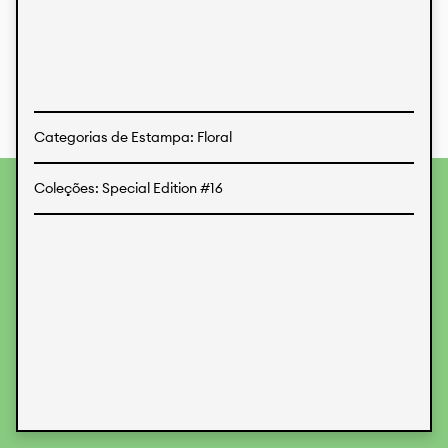
Estampas
Tecidos
Categorias de Estampa: Floral
Coleções: Special Edition #16
Para fornecer as melhores experiências, usamos
tecnologias como cookies para armazenar e/ou acessar
informações do dispositivo. O consentimento para essas
tecnologias nos permitirá processar dados como
comportamento de navegação ou IDs exclusivos neste site.
Não consentir ou retirar o consentimento pode afetar
negativamente certos recursos e funções.
Aceitar
Recusar
Preferences
Proteção de Dados
Informações legais
KALIMO
CONTATO