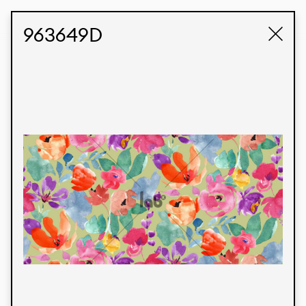
STUDIO LABK
E-COMMERCE
963649D
Produtos
Temos orgulho de expressar nossa identidade
brasileira por meio de nossos tecidos e estampas
personalizadas, trabalhando em colaboração
com nossos clientes e dando vida aos seus
conceitos e criações. Nossa extensa linha de
produtos tem opções para diferentes mercados.
Oferecemos também tecidos ecológicos e
tecnológicos que podem ser acabados em
qualquer cor sólida ou impressão digital.
Cores