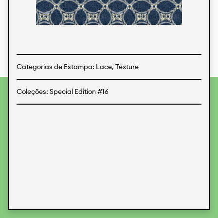
Estampas
Tecidos
Categorias de Estampa: Lace, Texture
Coleções: Special Edition #16
Para fornecer as melhores experiências, usamos
tecnologias como cookies para armazenar e/ou acessar
informações do dispositivo. O consentimento para essas
tecnologias nos permitirá processar dados como
comportamento de navegação ou IDs exclusivos neste site.
Não consentir ou retirar o consentimento pode afetar
negativamente certos recursos e funções.
Aceitar
Recusar
Preferences
Proteção de Dados
Informações legais
KALIMO
CONTATO