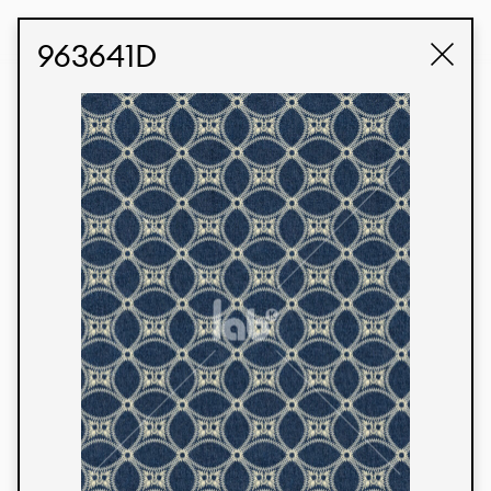
STUDIO LABK
E-COMMERCE
963641D
Produtos
Temos orgulho de expressar nossa identidade
brasileira por meio de nossos tecidos e estampas
personalizadas, trabalhando em colaboração
com nossos clientes e dando vida aos seus
conceitos e criações. Nossa extensa linha de
produtos tem opções para diferentes mercados.
Oferecemos também tecidos ecológicos e
tecnológicos que podem ser acabados em
qualquer cor sólida ou impressão digital.
Cores