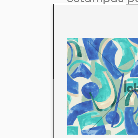
colaboração
aos seus co
linha de pr
mercados. 
ecológicos 
acabados em
digital.