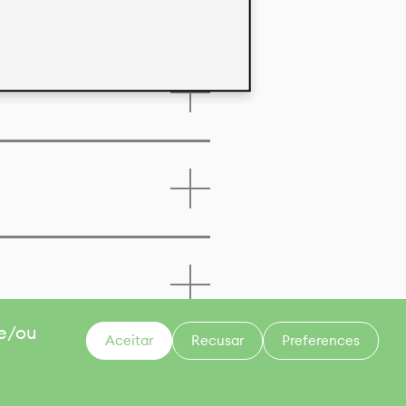
 e/ou
Aceitar
Recusar
Preferences