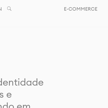
N
E-COMMERCE
identidade
s e
ando em