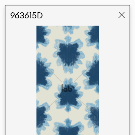
STUDIO LABK
E-COMMERCE
963615D
Produtos
Temos orgulho de expressar nossa identidade
brasileira por meio de nossos tecidos e estampas
personalizadas, trabalhando em colaboração
com nossos clientes e dando vida aos seus
conceitos e criações. Nossa extensa linha de
produtos tem opções para diferentes mercados.
Oferecemos também tecidos ecológicos e
tecnológicos que podem ser acabados em
qualquer cor sólida ou impressão digital.
Cores