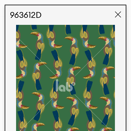
STUDIO LABK
E-COMMERCE
963612D
Produtos
Temos orgulho de expressar nossa identidade
brasileira por meio de nossos tecidos e estampas
personalizadas, trabalhando em colaboração
com nossos clientes e dando vida aos seus
conceitos e criações. Nossa extensa linha de
produtos tem opções para diferentes mercados.
Oferecemos também tecidos ecológicos e
tecnológicos que podem ser acabados em
qualquer cor sólida ou impressão digital.
Cores