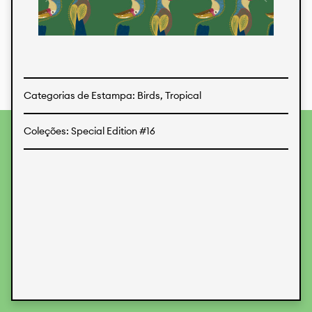
Estampas
Tecidos
Categorias de Estampa: Birds, Tropical
Coleções: Special Edition #16
Para fornecer as melhores experiências, usamos
tecnologias como cookies para armazenar e/ou acessar
informações do dispositivo. O consentimento para essas
tecnologias nos permitirá processar dados como
comportamento de navegação ou IDs exclusivos neste site.
Não consentir ou retirar o consentimento pode afetar
negativamente certos recursos e funções.
Aceitar
Recusar
Preferences
Proteção de Dados
Informações legais
KALIMO
CONTATO