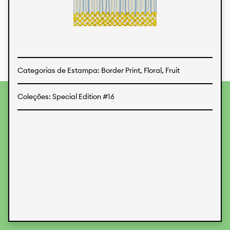
Estampas
Tecidos
Categorias de Estampa: Border Print, Floral, Fruit
Coleções: Special Edition #16
Para fornecer as melhores experiências, usamos
tecnologias como cookies para armazenar e/ou acessar
informações do dispositivo. O consentimento para essas
tecnologias nos permitirá processar dados como
comportamento de navegação ou IDs exclusivos neste site.
Não consentir ou retirar o consentimento pode afetar
negativamente certos recursos e funções.
Aceitar
Recusar
Preferences
Proteção de Dados
Informações legais
KALIMO
CONTATO