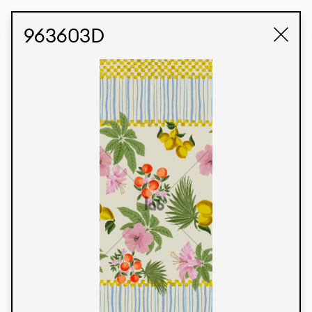
STUDIO LABK
E-COMMERCE
963603D
Produtos
Temos orgulho de expressar nossa identidade
brasileira por meio de nossos tecidos e estampas
personalizadas, trabalhando em colaboração
com nossos clientes e dando vida aos seus
conceitos e criações. Nossa extensa linha de
produtos tem opções para diferentes mercados.
Oferecemos também tecidos ecológicos e
tecnológicos que podem ser acabados em
qualquer cor sólida ou impressão digital.
Cores