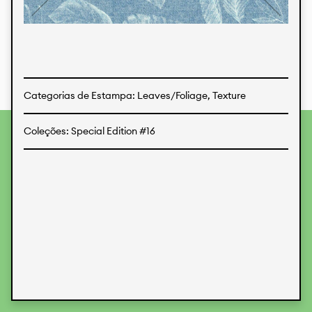
Estampas
Tecidos
Categorias de Estampa: Leaves/Foliage, Texture
Coleções: Special Edition #16
Para fornecer as melhores experiências, usamos
tecnologias como cookies para armazenar e/ou acessar
informações do dispositivo. O consentimento para essas
tecnologias nos permitirá processar dados como
comportamento de navegação ou IDs exclusivos neste site.
Não consentir ou retirar o consentimento pode afetar
negativamente certos recursos e funções.
Aceitar
Recusar
Preferences
Proteção de Dados
Informações legais
KALIMO
CONTATO