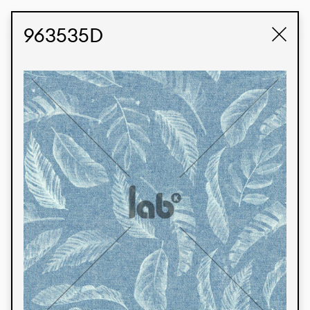
STUDIO LABK
E-COMMERCE
963535D
Produtos
Temos orgulho de expressar nossa identidade
brasileira por meio de nossos tecidos e estampas
personalizadas, trabalhando em colaboração
com nossos clientes e dando vida aos seus
conceitos e criações. Nossa extensa linha de
produtos tem opções para diferentes mercados.
Oferecemos também tecidos ecológicos e
tecnológicos que podem ser acabados em
qualquer cor sólida ou impressão digital.
Cores