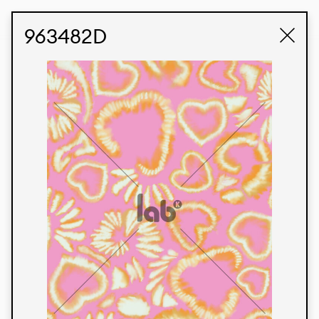
STUDIO LABK
E-COMMERCE
963482D
Produtos
Temos orgulho de expressar nossa identidade
brasileira por meio de nossos tecidos e estampas
personalizadas, trabalhando em colaboração
com nossos clientes e dando vida aos seus
conceitos e criações. Nossa extensa linha de
produtos tem opções para diferentes mercados.
Oferecemos também tecidos ecológicos e
tecnológicos que podem ser acabados em
qualquer cor sólida ou impressão digital.
Cores