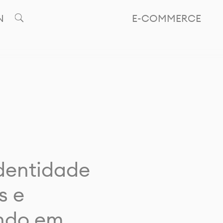
N
E-COMMERCE
identidade
s e
ando em