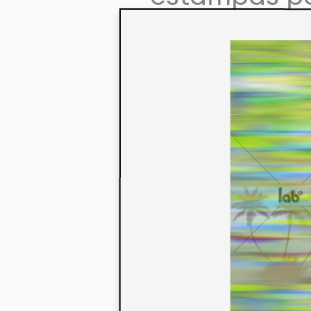
colaboração
aos seus co
linha de pr
mercados. 
ecológicos 
acabados em
digital.