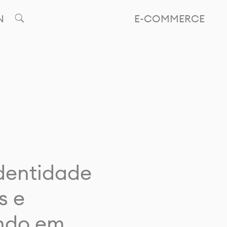
N
E-COMMERCE
identidade
s e
ando em