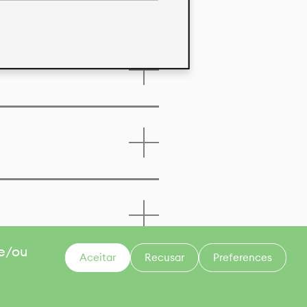
 e/ou
Aceitar
Recusar
Preferences