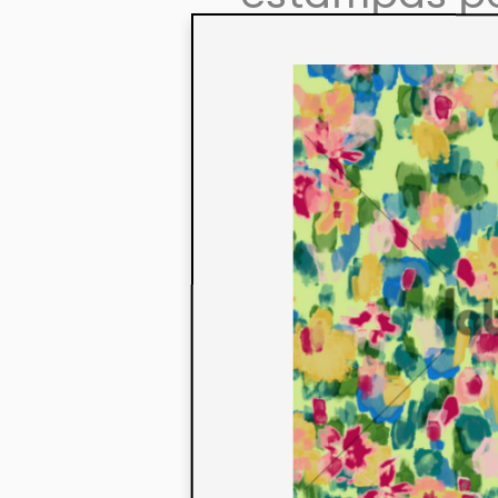
colaboração
aos seus co
linha de pr
mercados. 
ecológicos 
acabados em
digital.