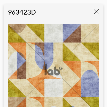
STUDIO LABK
E-COMMERCE
963423D
Produtos
Temos orgulho de expressar nossa identidade
brasileira por meio de nossos tecidos e estampas
personalizadas, trabalhando em colaboração
com nossos clientes e dando vida aos seus
conceitos e criações. Nossa extensa linha de
produtos tem opções para diferentes mercados.
Oferecemos também tecidos ecológicos e
tecnológicos que podem ser acabados em
qualquer cor sólida ou impressão digital.
Cores