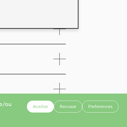
 e/ou
Aceitar
Recusar
Preferences