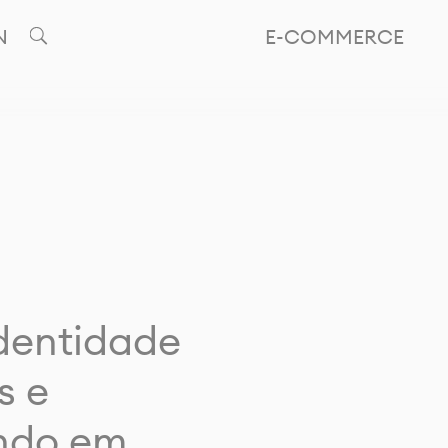
N
E-COMMERCE
identidade
s e
ando em