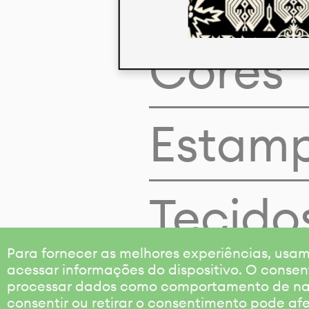
Cores
Estam
Tecido
Para fornecer as melhores experiências, us
acessar informações do dispositivo. O consen
processar dados como comportamento de nave
consentir ou retirar o consentimento pode af