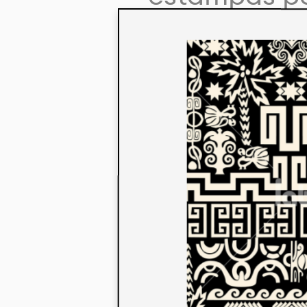
colaboração
aos seus co
linha de pr
mercados. 
ecológicos 
acabados em
digital.