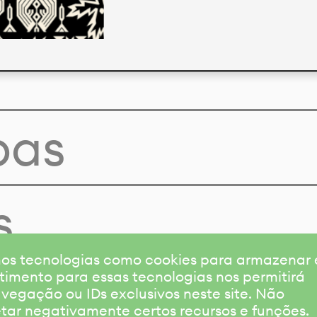
pas
s
amos tecnologias como cookies para armazenar
timento para essas tecnologias nos permitirá
gação ou IDs exclusivos neste site. Não
etar negativamente certos recursos e funções.