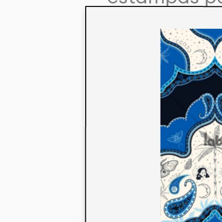
colaboração
aos seus co
linha de pr
mercados. 
ecológicos 
acabados em
digital.