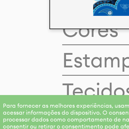
Cores
Estam
Tecido
Para fornecer as melhores experiências, us
acessar informações do dispositivo. O consen
processar dados como comportamento de nave
consentir ou retirar o consentimento pode af