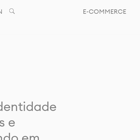
N
E-COMMERCE
identidade
s e
ando em