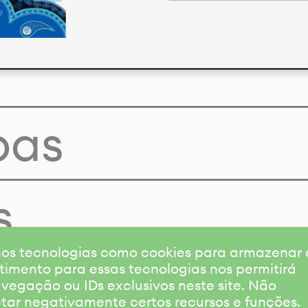
pas
s
amos tecnologias como cookies para armazenar
timento para essas tecnologias nos permitirá
gação ou IDs exclusivos neste site. Não
etar negativamente certos recursos e funções.