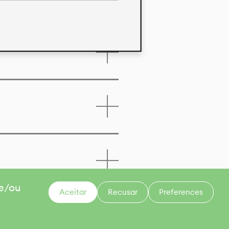
 e/ou
Aceitar
Recusar
Preferences