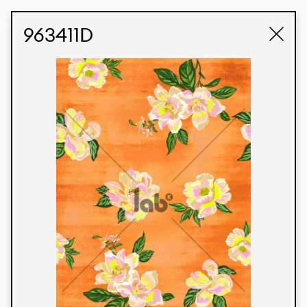
STUDIO LABK
E-COMMERCE
963411D
Produtos
Temos orgulho de expressar nossa identidade
brasileira por meio de nossos tecidos e estampas
personalizadas, trabalhando em colaboração
com nossos clientes e dando vida aos seus
conceitos e criações. Nossa extensa linha de
produtos tem opções para diferentes mercados.
Oferecemos também tecidos ecológicos e
tecnológicos que podem ser acabados em
qualquer cor sólida ou impressão digital.
Cores