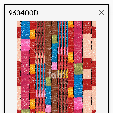
STUDIO LABK
E-COMMERCE
963400D
Produtos
Temos orgulho de expressar nossa identidade
brasileira por meio de nossos tecidos e estampas
personalizadas, trabalhando em colaboração
com nossos clientes e dando vida aos seus
conceitos e criações. Nossa extensa linha de
produtos tem opções para diferentes mercados.
Oferecemos também tecidos ecológicos e
tecnológicos que podem ser acabados em
qualquer cor sólida ou impressão digital.
Cores