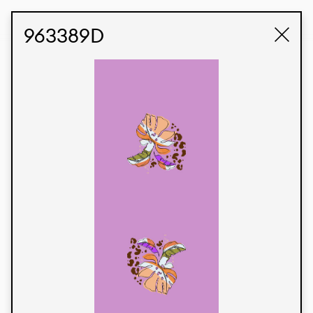
STUDIO LABK
E-COMMERCE
963389D
Produtos
Temos orgulho de expressar nossa identidade
brasileira por meio de nossos tecidos e estampas
personalizadas, trabalhando em colaboração
com nossos clientes e dando vida aos seus
conceitos e criações. Nossa extensa linha de
produtos tem opções para diferentes mercados.
Oferecemos também tecidos ecológicos e
tecnológicos que podem ser acabados em
qualquer cor sólida ou impressão digital.
Cores