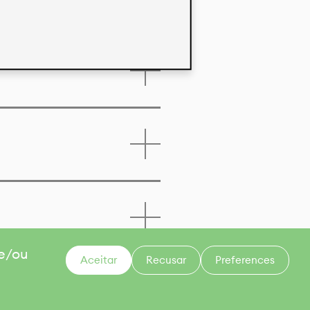
 e/ou
Aceitar
Recusar
Preferences