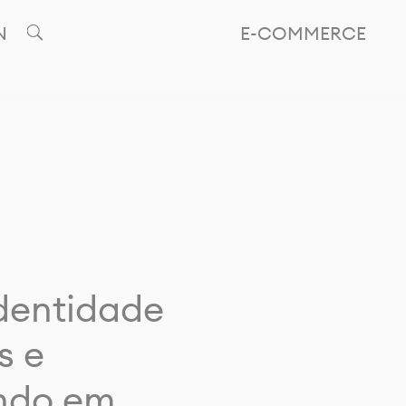
N
E-COMMERCE
identidade
s e
ando em