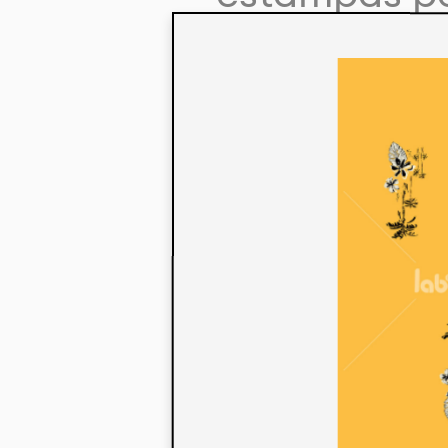
colaboração
aos seus co
linha de pr
mercados. 
ecológicos 
acabados em
digital.