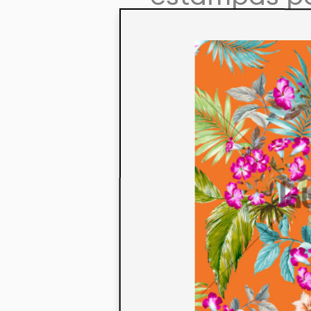
colaboração
aos seus co
linha de pr
mercados. 
ecológicos 
acabados em
digital.