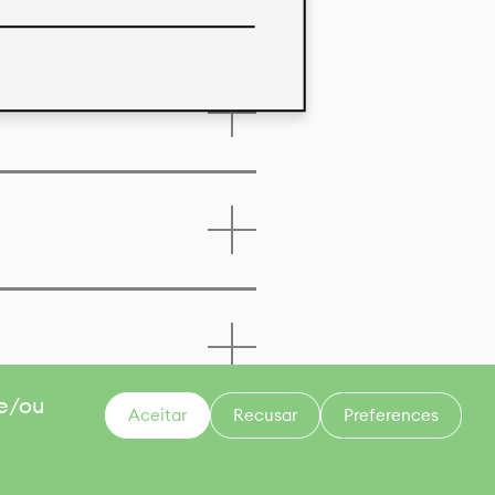
 e/ou
Aceitar
Recusar
Preferences