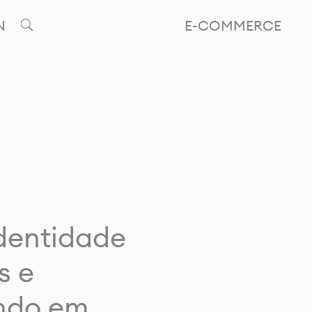
N
E-COMMERCE
identidade
s e
ando em