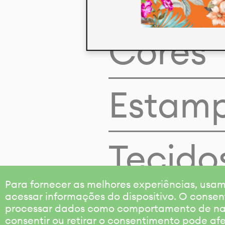
Cores
Estam
Tecido
Para fornecer as melhores experiências, us
acessar informações do dispositivo. O consen
processar dados como comportamento de nave
consentir ou retirar o consentimento pode af