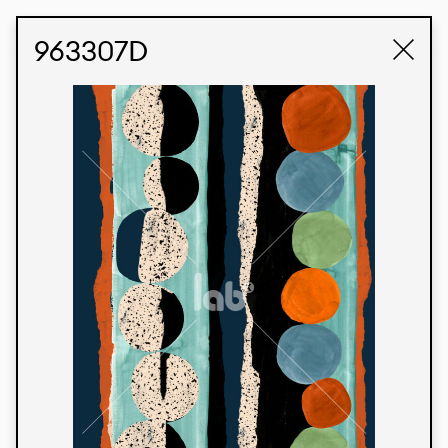
STUDIO LABK
E-COMMERCE
963307D
Produtos
Temos orgulho de expressar nossa identidade
brasileira por meio de nossos tecidos e estampas
personalizadas, trabalhando em colaboração
com nossos clientes e dando vida aos seus
conceitos e criações. Nossa extensa linha de
produtos tem opções para diferentes mercados.
Oferecemos também tecidos ecológicos e
tecnológicos que podem ser acabados em
qualquer cor sólida ou impressão digital.
Cores