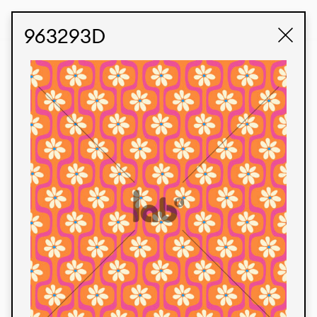
STUDIO LABK
E-COMMERCE
963293D
Produtos
Temos orgulho de expressar nossa identidade
brasileira por meio de nossos tecidos e estampas
personalizadas, trabalhando em colaboração
com nossos clientes e dando vida aos seus
conceitos e criações. Nossa extensa linha de
produtos tem opções para diferentes mercados.
Oferecemos também tecidos ecológicos e
tecnológicos que podem ser acabados em
qualquer cor sólida ou impressão digital.
Cores